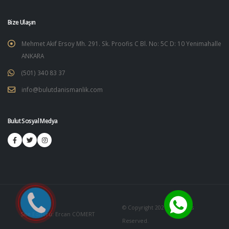
Bize Ulaşın
Mehmet Akif Ersoy Mh. 291. Sk. Proofis C Bl. No: 5C D: 10 Yenimahalle
ANKARA
(501) 340 83 37
info@bulutdanismanlik.com
Bulut Sosyal Medya
© Copyright 2026. All Rights
Site Editörü: Ercan CÖMERT
Reserved.