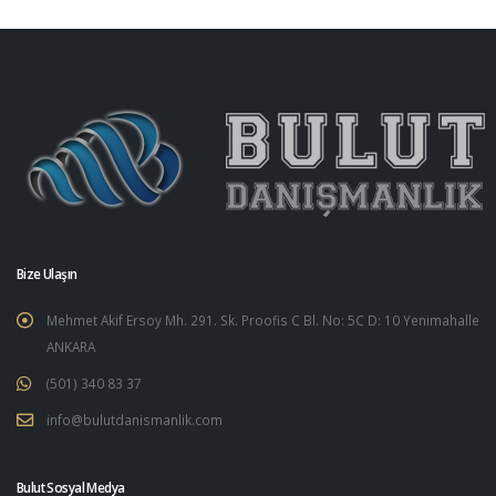
Bize Ulaşın
Mehmet Akif Ersoy Mh. 291. Sk. Proofis C Bl. No: 5C D: 10 Yenimahalle
ANKARA
(501) 340 83 37
info@bulutdanismanlik.com
Bulut Sosyal Medya