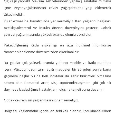
Çiğ Yeşil yapraklı Mevsim sebzelerinden yapılmış salatalar mutlaka
içine zeytinyağı/hindistan cevizi yağı/çörekotu yağı eklenerek
tüketilmelidir.
Yulaf ezmesine hayatımızda yer vermeliyiz. Kan yağlarını bağlayıcı
özellik(Kolesterol Ve İnsülin direnci düzenleyici) gösterir. Göbek
çevresi yağlanmasında yüksek oranda olumlu etkisi olur.
Paketli/İşlenmiş Gıda alışkanlığı en aza indirilmeli mümkünse
tamamen beslenme düzenimizden çıkarılmalıdır.
Bu gıdalar çok yüksek oranda yabancı madde ve katkı maddesi
içerir. Vücudumuzun tanımadığı maddeler bir süreden sonra kana
geçmeye başlar bu da belli noktalar da zehir birikimleri olmasına
sebep olur. Romatoid artrit, MS, Hipotiroidi/Haşimato gibi çok sık
duymaya başladığımız hastalıkların oluşma temeli buna dayanır.
Göbek çevremizin yağlanmasını önemsemeliyiz.
Bölgesel Yağlanmalar içinde en tehlikeli olandır. Çocuklarda erken