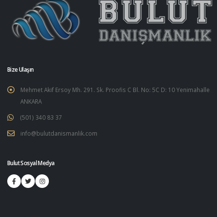
Bize Ulaşın
Mehmet Akif Ersoy Mh. 291. Sk. Proofis C Bl. No: 5C D: 10 Yenimahalle
ANKARA
(501) 340 83 37
info@bulutdanismanlik.com
Bulut Sosyal Medya